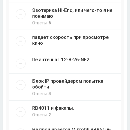
Эзотерика Hi-End, или чего-то я не
понимаю
Ответы:
6
падает скорость при просмотре
кино
lte антенна L12-8-26-NF2
Блок IP провайдером попытка
обойти
Ответы:
4
RB4011 и факапы.
Ответы:
2
Не прошивается Mikrotik RB951ui-