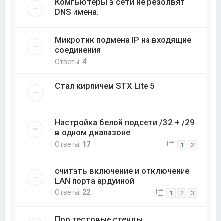
Компьютеры в сети не резолвят
DNS имена.
Микротик подмена IP на входящие
соединения
Ответы:
4
Стал кирпичем STX Lite 5
Настройка белой подсети /32 + /29
в одном диапазоне
Ответы:
17
1
2
считать включение и отключение
LAN порта ардуиной
Ответы:
22
1
2
3
Про тестовые стенды