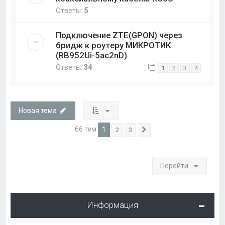
Ответы:
5
Подключение ZTE(GPON) через
бридж к роутеру МИКРОТИК
(RB952Ui-5ac2nD)
Ответы:
34
1
2
3
4
Новая тема
66 тем
1
2
3
След.
Перейти
Информация