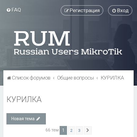
FAQ
Регистрация
Вход
Список форумов
Общие вопросы
КУРИЛКА
КУРИЛКА
Новая тема
66 тем
1
2
3
След.