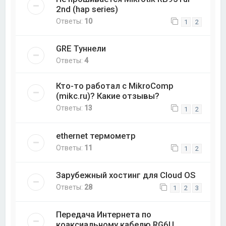
2nd (hap series)
Ответы:
10
1
2
GRE Туннели
Ответы:
4
Кто-то работал с MikroComp
(mikc.ru)? Какие отзывы?
Ответы:
13
1
2
ethernet термометр
Ответы:
11
1
2
Зарубежный хостинг для Cloud OS
Ответы:
28
1
2
3
Передача Интернета по
коаксиальному кабелю RG6U