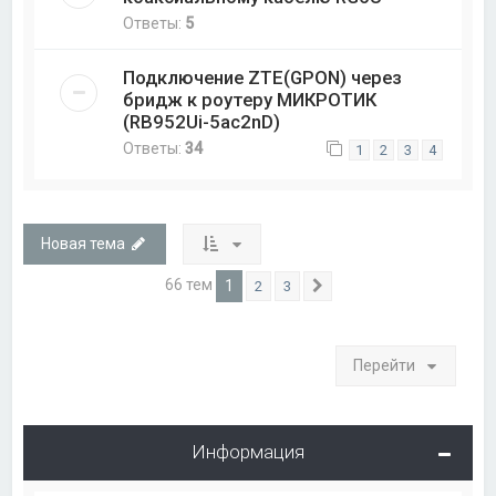
Ответы:
5
Подключение ZTE(GPON) через
бридж к роутеру МИКРОТИК
(RB952Ui-5ac2nD)
Ответы:
34
1
2
3
4
Новая тема
66 тем
1
2
3
След.
Перейти
Информация