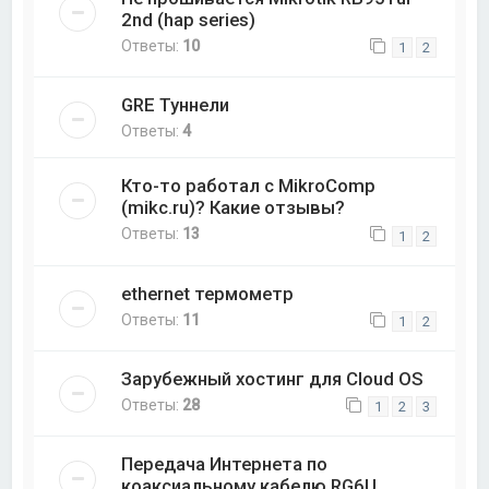
2nd (hap series)
Ответы:
10
1
2
GRE Туннели
Ответы:
4
Кто-то работал с MikroComp
(mikc.ru)? Какие отзывы?
Ответы:
13
1
2
ethernet термометр
Ответы:
11
1
2
Зарубежный хостинг для Cloud OS
Ответы:
28
1
2
3
Передача Интернета по
коаксиальному кабелю RG6U