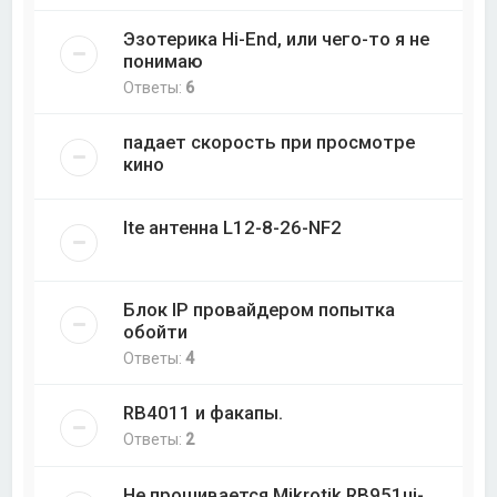
Эзотерика Hi-End, или чего-то я не
понимаю
Ответы:
6
падает скорость при просмотре
кино
lte антенна L12-8-26-NF2
Блок IP провайдером попытка
обойти
Ответы:
4
RB4011 и факапы.
Ответы:
2
Не прошивается Mikrotik RB951ui-