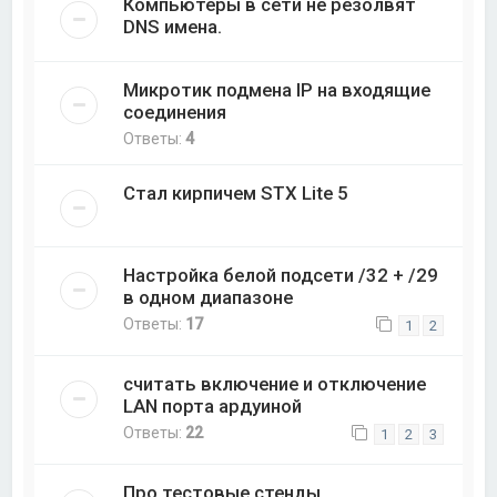
Компьютеры в сети не резолвят
DNS имена.
Микротик подмена IP на входящие
соединения
Ответы:
4
Стал кирпичем STX Lite 5
Настройка белой подсети /32 + /29
в одном диапазоне
Ответы:
17
1
2
считать включение и отключение
LAN порта ардуиной
Ответы:
22
1
2
3
Про тестовые стенды