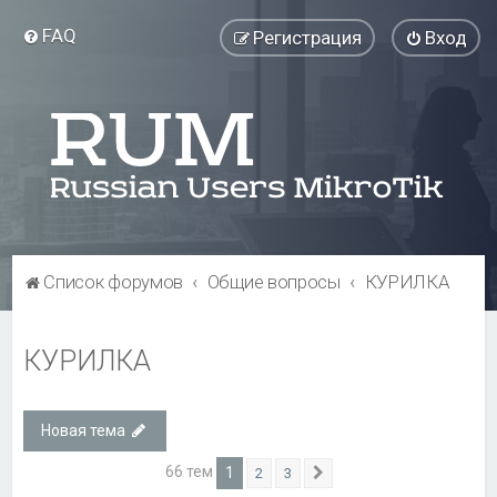
FAQ
Регистрация
Вход
Список форумов
Общие вопросы
КУРИЛКА
КУРИЛКА
Новая тема
66 тем
1
2
3
След.