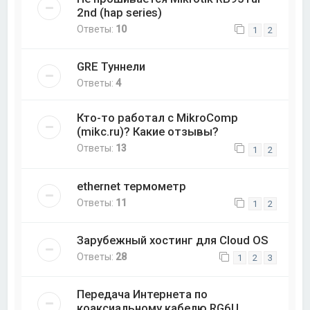
2nd (hap series)
Ответы:
10
1
2
GRE Туннели
Ответы:
4
Кто-то работал с MikroComp
(mikc.ru)? Какие отзывы?
Ответы:
13
1
2
ethernet термометр
Ответы:
11
1
2
Зарубежный хостинг для Cloud OS
Ответы:
28
1
2
3
Передача Интернета по
коаксиальному кабелю RG6U