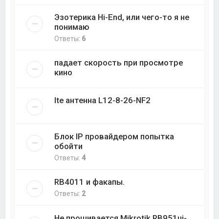
Эзотерика Hi-End, или чего-то я не
понимаю
Ответы:
6
падает скорость при просмотре
кино
lte антенна L12-8-26-NF2
Блок IP провайдером попытка
обойти
Ответы:
4
RB4011 и факапы.
Ответы:
2
Не прошивается Mikrotik RB951ui-