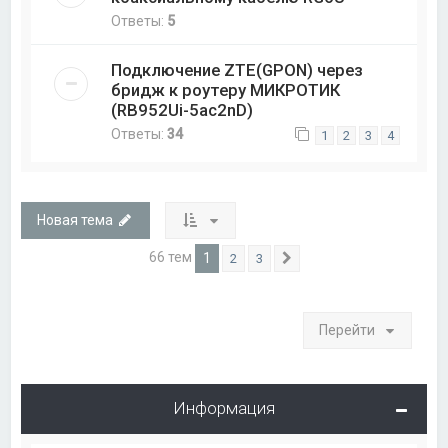
Ответы:
5
Подключение ZTE(GPON) через
бридж к роутеру МИКРОТИК
(RB952Ui-5ac2nD)
Ответы:
34
1
2
3
4
Новая тема
66 тем
1
2
3
След.
Перейти
Информация