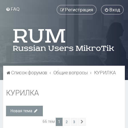
FAQ
Регистрация
Вход
Список форумов
Общие вопросы
КУРИЛКА
КУРИЛКА
Новая тема
66 тем
1
2
3
След.