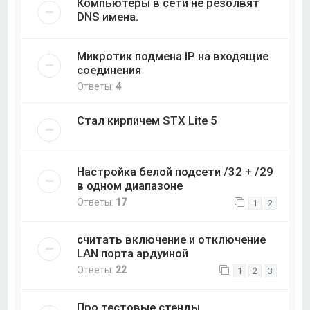
Компьютеры в сети не резолвят
DNS имена.
Микротик подмена IP на входящие
соединения
Ответы:
4
Стал кирпичем STX Lite 5
Настройка белой подсети /32 + /29
в одном диапазоне
Ответы:
17
1
2
считать включение и отключение
LAN порта ардуиной
Ответы:
22
1
2
3
Про тестовые стенды