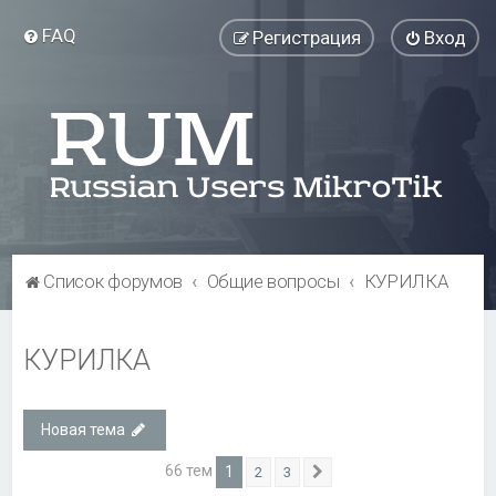
FAQ
Регистрация
Вход
Список форумов
Общие вопросы
КУРИЛКА
КУРИЛКА
Новая тема
66 тем
1
2
3
След.