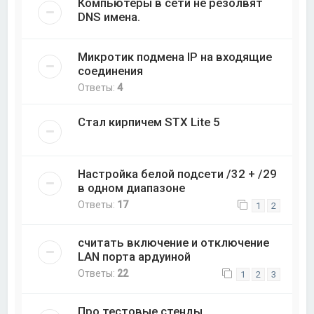
Компьютеры в сети не резолвят
DNS имена.
Микротик подмена IP на входящие
соединения
Ответы:
4
Стал кирпичем STX Lite 5
Настройка белой подсети /32 + /29
в одном диапазоне
Ответы:
17
1
2
считать включение и отключение
LAN порта ардуиной
Ответы:
22
1
2
3
Про тестовые стенды