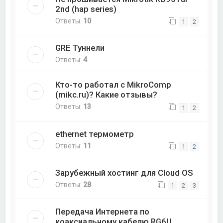
2nd (hap series)
Ответы:
10
1
2
GRE Туннели
Ответы:
4
Кто-то работал с MikroComp
(mikc.ru)? Какие отзывы?
Ответы:
13
1
2
ethernet термометр
Ответы:
11
1
2
Зарубежный хостинг для Cloud OS
Ответы:
28
1
2
3
Передача Интернета по
коаксиальному кабелю RG6U