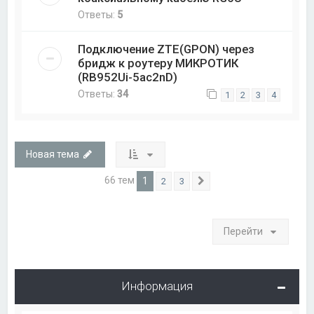
Ответы:
5
Подключение ZTE(GPON) через
бридж к роутеру МИКРОТИК
(RB952Ui-5ac2nD)
Ответы:
34
1
2
3
4
Новая тема
66 тем
1
2
3
След.
Перейти
Информация