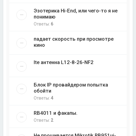
Эзотерика Hi-End, или чего-то я не
понимаю
Ответы:
6
падает скорость при просмотре
кино
lte антенна L12-8-26-NF2
Блок IP провайдером попытка
обойти
Ответы:
4
RB4011 и факапы.
Ответы:
2
Не прошивается Mikrotik RB951ui-