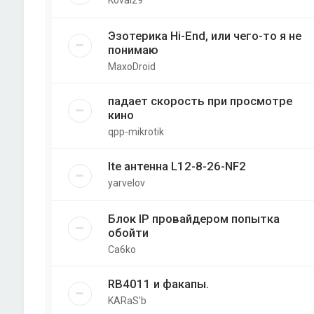
Эзотерика Hi-End, или чего-то я не
понимаю
MaxoDroid
падает скорость при просмотре
кино
qpp-mikrotik
lte антенна L12-8-26-NF2
yarvelov
Блок IP провайдером попытка
обойти
Ca6ko
RB4011 и факапы.
KARaS'b