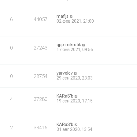
mafijs
6
44057
02 фев 2021, 21:00
qpp-mikrotik
0
27243
17 янв 2021, 09:56
yarvelov
0
28754
29 сен 2020, 23:03
KARaS'b
4
37280
19 сен 2020, 17:15
KARaS'b
2
33416
31 авг 2020, 13:54