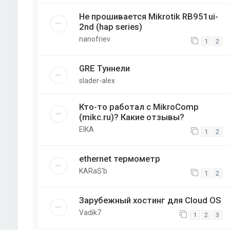
Не прошивается Mikrotik RB951ui-
2nd (hap series)
nanofriev
1
2
GRE Туннели
slader-alex
Кто-то работал с MikroComp
(mikc.ru)? Какие отзывы?
EIKA
1
2
ethernet термометр
KARaS'b
1
2
Зарубежный хостинг для Cloud OS
Vadik7
1
2
3