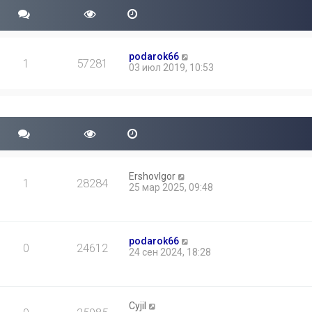
podarok66
1
57281
03 июл 2019, 10:53
ErshovIgor
1
28284
25 мар 2025, 09:48
podarok66
0
24612
24 сен 2024, 18:28
Cyjil