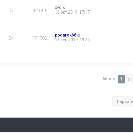
xvo
5
44149
16 окт 2019, 17:17
podarok66
34
171702
16 сен 2019, 19:34
66 тем
1
2
Перейт