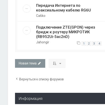
Передача Интернета по
коаксиальному кабелю RG6U
Ca6ko
Подключение ZTE(GPON) через
бридж к роутеру МИКРОТИК
(RB952Ui-5ac2nD)
Jahongir
1
2
3
4
Новая тема
Вернуться к списку форумов
Информация