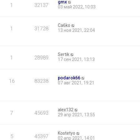
gmx
1
32137
03 май 2022, 10:03
Ca6ko
1
31728
13 ноя 2021, 22:04
Sertik
1
28989
17 сен 2021, 13:13
podarok66
16
83238
07 авг 2021, 19:21
alex132
7
45693
29 апр 2021, 13:55
Kostetyo
5
45397
02 апр 2021, 14:01