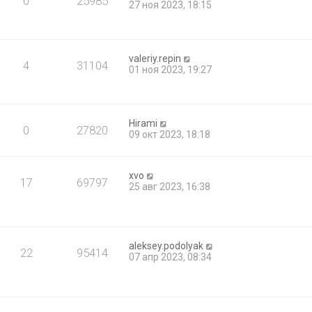
0
25985
27 ноя 2023, 18:15
valeriy.repin
4
31104
01 ноя 2023, 19:27
Hirami
0
27820
09 окт 2023, 18:18
xvo
17
69797
25 авг 2023, 16:38
aleksey.podolyak
22
95414
07 апр 2023, 08:34