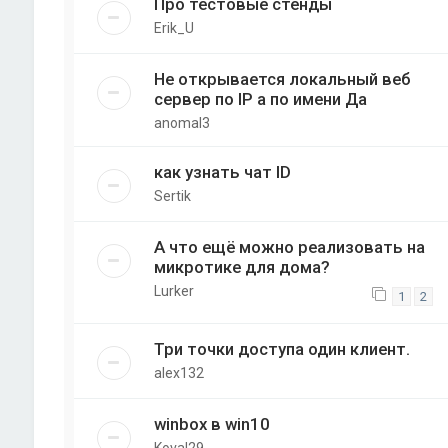
Про тестовые стенды
Erik_U
Не открывается локальный веб
сервер по IP а по имени Да
anomal3
как узнать чат ID
Sertik
А что ещё можно реализовать на
микротике для дома?
Lurker
1
2
Три точки доступа один клиент.
alex132
winbox в win10
Koval29