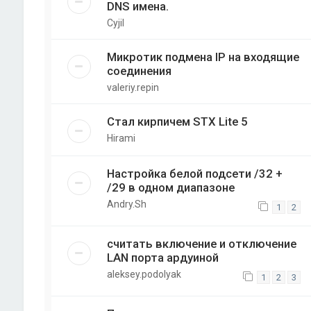
DNS имена.
Cyjil
Микротик подмена IP на входящие
соединения
valeriy.repin
Стал кирпичем STX Lite 5
Hirami
Настройка белой подсети /32 +
/29 в одном диапазоне
Andry.Sh
1
2
считать включение и отключение
LAN порта ардуиной
aleksey.podolyak
1
2
3