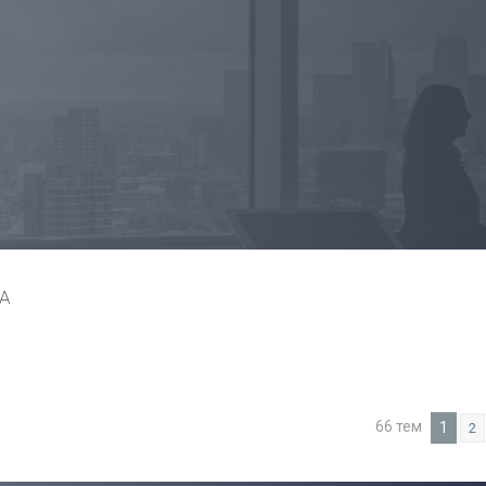
А
66 тем
1
2