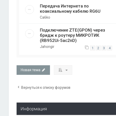
Передача Интернета по
коаксиальному кабелю RG6U
Ca6ko
Подключение ZTE(GPON) через
бридж к роутеру МИКРОТИК
(RB952Ui-5ac2nD)
Jahongir
1
2
3
4
Новая тема
Вернуться к списку форумов
Информация