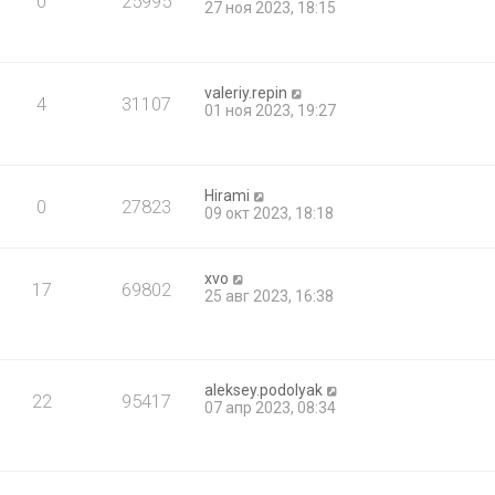
0
25995
27 ноя 2023, 18:15
valeriy.repin
4
31107
01 ноя 2023, 19:27
Hirami
0
27823
09 окт 2023, 18:18
xvo
17
69802
25 авг 2023, 16:38
aleksey.podolyak
22
95417
07 апр 2023, 08:34