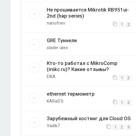
Не прошивается Mikrotik RB951ui-
2nd (hap series)
nanofriev
1
2
GRE Туннели
slader-alex
Кто-то работал с MikroComp
(mikc.ru)? Какие отзывы?
EIKA
1
2
ethernet термометр
KARaS'b
1
2
Зарубежный хостинг для Cloud OS
Vadik7
1
2
3