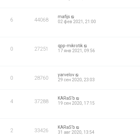
mafijs
6
44068
02 фев 2021, 21:00
qpp-mikrotik
0
27251
17 янв 2021, 09:56
yarvelov
0
28760
29 сен 2020, 23:03
KARaS'b
4
37288
19 сен 2020, 17:15
KARaS'b
2
33426
31 авг 2020, 13:54