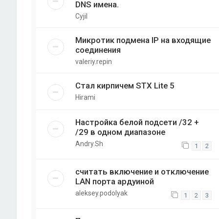
DNS имена.
Cyjil
Микротик подмена IP на входящие
соединения
valeriy.repin
Стал кирпичем STX Lite 5
Hirami
Настройка белой подсети /32 +
/29 в одном диапазоне
Andry.Sh
1
2
считать включение и отключение
LAN порта ардуиной
aleksey.podolyak
1
2
3