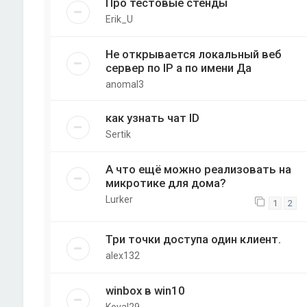
Про тестовые стенды
Erik_U
Не открывается локальный веб
сервер по IP а по имени Да
anomal3
как узнать чат ID
Sertik
А что ещё можно реализовать на
микротике для дома?
Lurker
1
2
Три точки доступа один клиент.
alex132
winbox в win10
Koval29