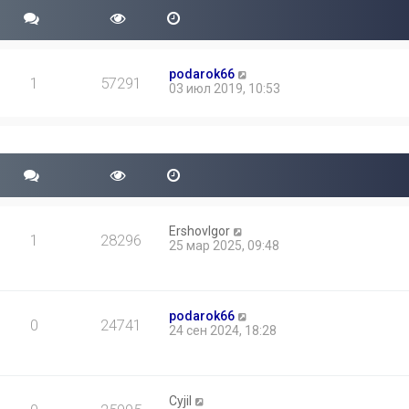
podarok66
1
57291
03 июл 2019, 10:53
ErshovIgor
1
28296
25 мар 2025, 09:48
podarok66
0
24741
24 сен 2024, 18:28
Cyjil