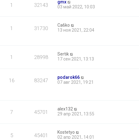
gmx
1
32143
03 май 2022, 10:03
Ca6ko
1
31730
13 ноя 2021, 22:04
Sertik
1
28998
17 сен 2021, 13:13
podarok66
16
83247
07 авг 2021, 19:21
alex132
7
45701
29 апр 2021, 13:55
Kostetyo
5
45401
02 апр 2021, 14:01