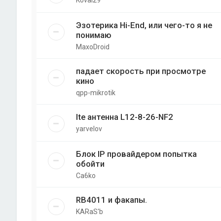
Эзотерика Hi-End, или чего-то я не
понимаю
MaxoDroid
падает скорость при просмотре
кино
qpp-mikrotik
lte антенна L12-8-26-NF2
yarvelov
Блок IP провайдером попытка
обойти
Ca6ko
RB4011 и факапы.
KARaS'b