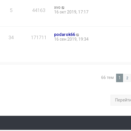
xvo
5
44163
16 окт 2019, 17:17
podarok66
34
171711
16 сен 2019, 19:34
66 тем
1
2
Перейт