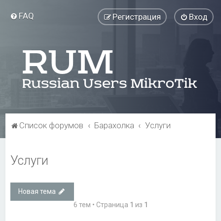
FAQ
Регистрация
Вход
Список форумов
Барахолка
Услуги
Услуги
Новая тема
6 тем • Страница
1
из
1