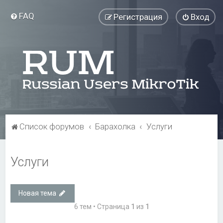
FAQ
Регистрация
Вход
Список форумов
Барахолка
Услуги
Услуги
Новая тема
6 тем • Страница
1
из
1