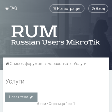
FAQ
Регистрация
Вход
Список форумов
Барахолка
Услуги
Услуги
Новая тема
6 тем • Страница
1
из
1