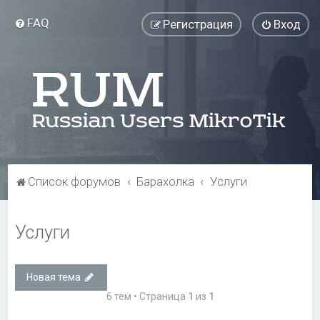
FAQ
Регистрация
Вход
Список форумов
Барахолка
Услуги
Услуги
Новая тема
6 тем • Страница
1
из
1