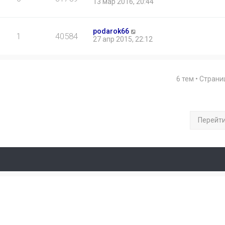
13 мар 2016, 20:44
podarok66
1
40584
27 апр 2015, 22:12
6 тем • Стран
Перейт