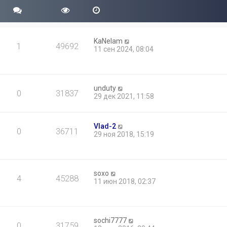
KaNelam
1
49692
11 сен 2024, 08:04
unduty
0
31837
29 дек 2021, 11:58
Vlad-2
0
36711
29 ноя 2018, 15:19
soxo
4
45288
11 июн 2018, 02:37
sochi7777
0
31759