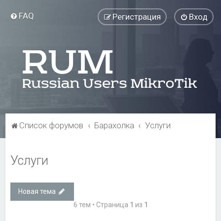
FAQ
Регистрация
Вход
Список форумов
Барахолка
Услуги
Услуги
Новая тема
6 тем • Страница
1
из
1