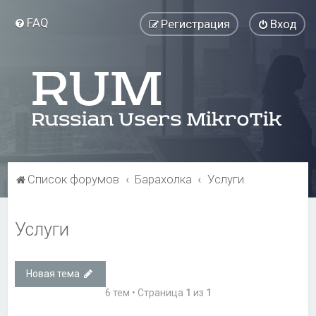
FAQ
Регистрация
Вход
Список форумов
Барахолка
Услуги
Услуги
Новая тема
6 тем • Страница
1
из
1