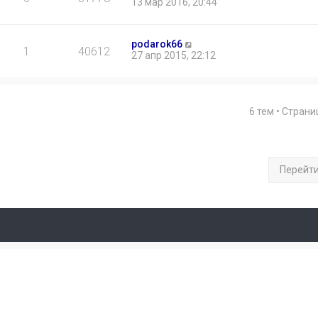
13 мар 2016, 20:44
podarok66
1
40612
27 апр 2015, 22:12
6 тем • Стран
Перейт