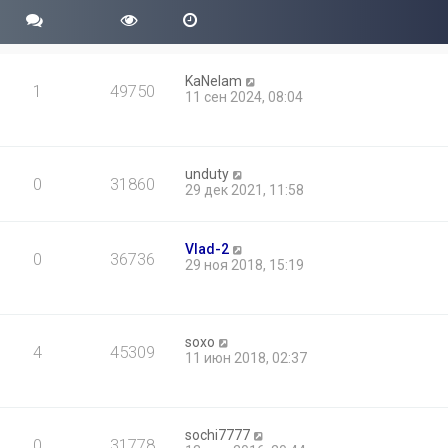
KaNelam
1
49750
11 сен 2024, 08:04
unduty
0
31860
29 дек 2021, 11:58
Vlad-2
0
36736
29 ноя 2018, 15:19
soxo
4
45309
11 июн 2018, 02:37
sochi7777
0
31778