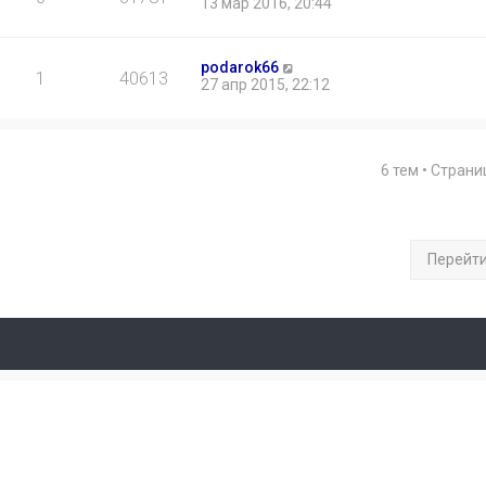
13 мар 2016, 20:44
podarok66
1
40613
27 апр 2015, 22:12
6 тем • Стран
Перейт