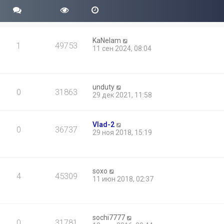
KaNelam
1
49753
11 сен 2024, 08:04
unduty
0
31863
29 дек 2021, 11:58
Vlad-2
0
36737
29 ноя 2018, 15:19
soxo
4
45309
11 июн 2018, 02:37
sochi7777
0
31781