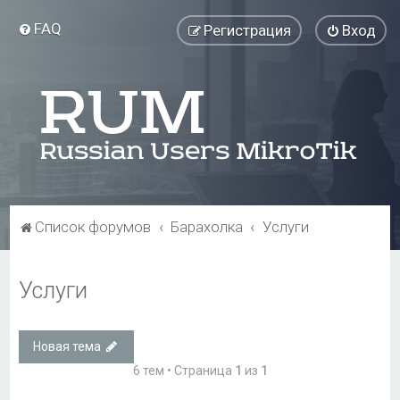
FAQ
Регистрация
Вход
Список форумов
Барахолка
Услуги
Услуги
Новая тема
6 тем • Страница
1
из
1