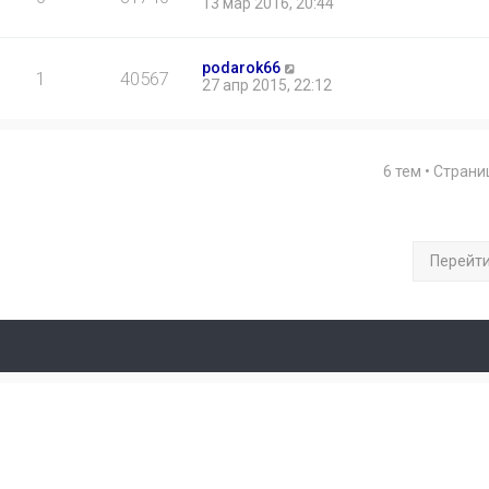
13 мар 2016, 20:44
podarok66
1
40567
27 апр 2015, 22:12
6 тем • Стран
Перейт