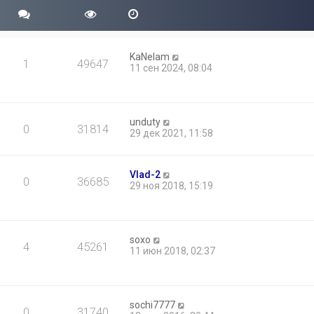
KaNelam
1
49647
11 сен 2024, 08:04
unduty
0
31814
29 дек 2021, 11:58
Vlad-2
0
36685
29 ноя 2018, 15:19
soxo
4
45261
11 июн 2018, 02:37
sochi7777
0
31740