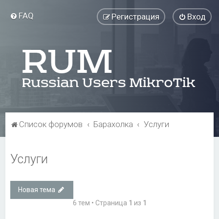
FAQ
Регистрация
Вход
Список форумов
Барахолка
Услуги
Услуги
Новая тема
6 тем • Страница
1
из
1