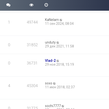
KaNelam
1
49744
11 сен 2024, 08:04
unduty
0
31852
29 дек 2021, 11:58
Vlad-2
0
36731
29 ноя 2018, 15:19
soxo
4
45304
11 июн 2018, 02:37
sochi7777
0
31775