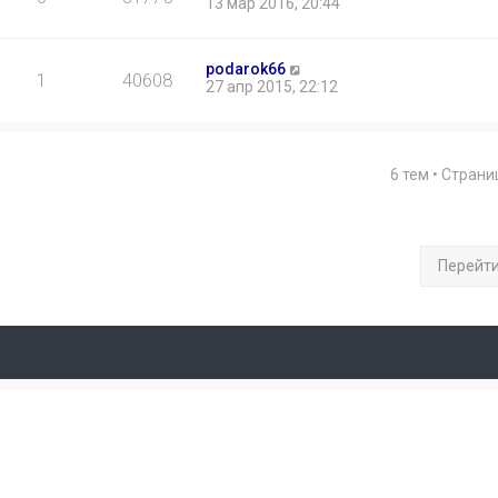
13 мар 2016, 20:44
podarok66
1
40608
27 апр 2015, 22:12
6 тем • Стран
Перейт