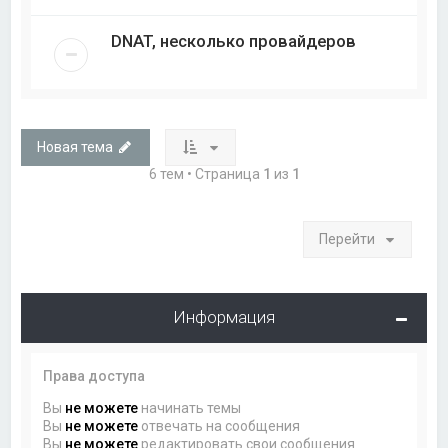
DNAT, несколько провайдеров
Новая тема
6 тем • Страница
1
из
1
Перейти
Информация
Права доступа
Вы
не можете
начинать темы
Вы
не можете
отвечать на сообщения
Вы
не можете
редактировать свои сообщения