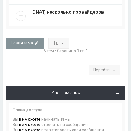
DNAT, несколько провайдеров
Новая тема
6 тем • Страница
1
из
1
Перейти
Информация
Права доступа
Вы
не можете
начинать темы
Вы
не можете
отвечать на сообщения
Вы
не можете
редактировать свои сообщения