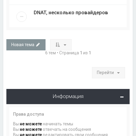
DNAT, несколько провайдеров
Новая тема
6 тем • Страница
1
из
1
Перейти
Информация
Права доступа
Вы
не можете
начинать темы
Вы
не можете
отвечать на сообщения
Вы
не можете
редактировать свои сообщения