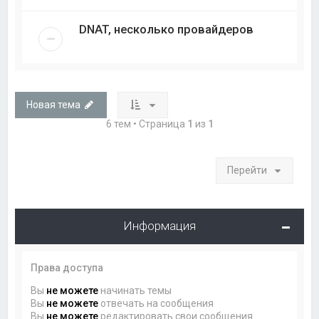
DNAT, несколько провайдеров
Новая тема
6 тем • Страница
1
из
1
Перейти
Информация
Права доступа
Вы
не можете
начинать темы
Вы
не можете
отвечать на сообщения
Вы
не можете
редактировать свои сообщения