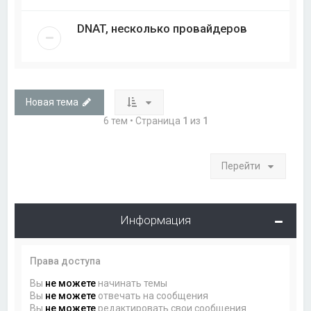
DNAT, несколько провайдеров
Новая тема
6 тем • Страница
1
из
1
Перейти
Информация
Права доступа
Вы
не можете
начинать темы
Вы
не можете
отвечать на сообщения
Вы
не можете
редактировать свои сообщения