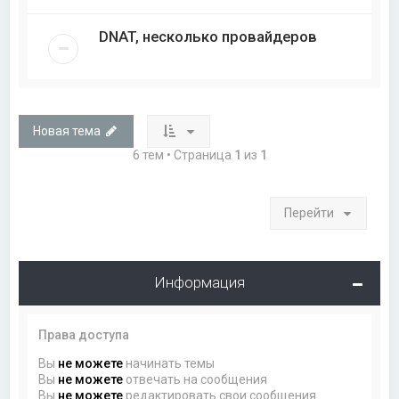
DNAT, несколько провайдеров
Новая тема
6 тем • Страница
1
из
1
Перейти
Информация
Права доступа
Вы
не можете
начинать темы
Вы
не можете
отвечать на сообщения
Вы
не можете
редактировать свои сообщения