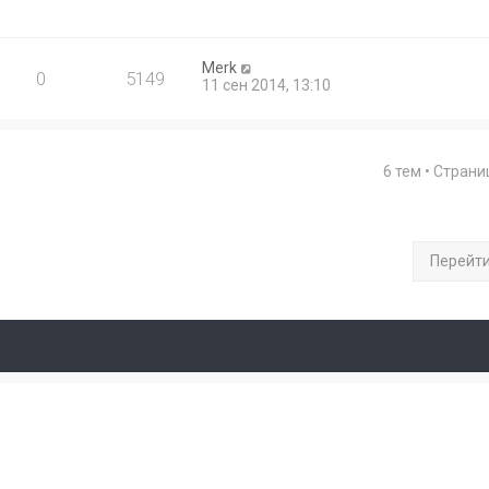
Merk
0
5149
11 сен 2014, 13:10
6 тем • Стран
Перейт