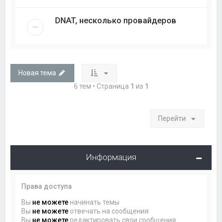
DNAT, несколько провайдеров
Новая тема
6 тем • Страница
1
из
1
Перейти
Информация
Права доступа
Вы
не можете
начинать темы
Вы
не можете
отвечать на сообщения
Вы
не можете
редактировать свои сообщения