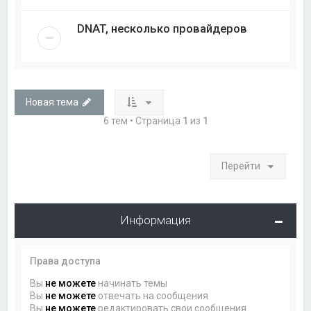
DNAT, несколько провайдеров
Новая тема
6 тем • Страница
1
из
1
Перейти
Информация
Права доступа
Вы
не можете
начинать темы
Вы
не можете
отвечать на сообщения
Вы
не можете
редактировать свои сообщения