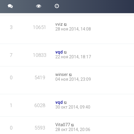
vviz
3
10651
28 ноя 2014, 14:08
vqd
7
10833
22 ноя 2014, 18:17
winser
0
5419
04 ноя 2014, 23:09
vqd
1
6028
30 окт 2014, 09:40
Vita077
0
5593
28 окт 2014, 20:06