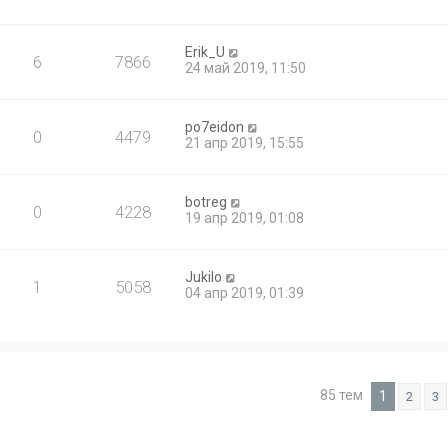
Erik_U
6
7866
24 май 2019, 11:50
po7eidon
0
4479
21 апр 2019, 15:55
botreg
0
4228
19 апр 2019, 01:08
Jukilo
1
5058
04 апр 2019, 01:39
85 тем
1
2
3