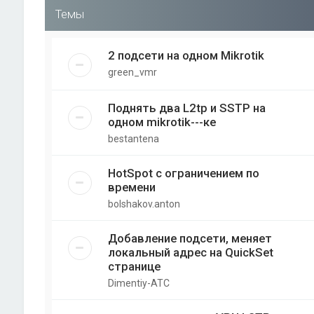
Темы
2 подсети на одном Mikrotik
green_vmr
Поднять два L2tp и SSTP на
одном mikrotik---ке
bestantena
HotSpot с ограничением по
времени
bolshakov.anton
Добавление подсети, меняет
локальный адрес на QuickSet
странице
Dimentiy-ATC