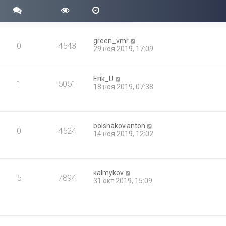
green_vmr
0
4543
29 ноя 2019, 17:09
Erik_U
1
5051
18 ноя 2019, 07:38
bolshakov.anton
0
4524
14 ноя 2019, 12:02
kalmykov
5
7894
31 окт 2019, 15:09