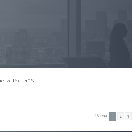
ение RouterOS
85 тем
1
2
3