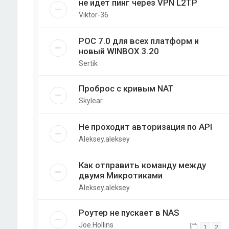
не идет пинг через VPN L2TP
Viktor-36
РОС 7.0 для всех платформ и
новый WINBOX 3.20
Sertik
Проброс с кривым NAT
Skylear
Не проходит авторизация по API
Aleksey.aleksey
Как отправить команду между
двумя Микротиками
Aleksey.aleksey
Роутер не пускает в NAS
Joe.Hollins
1
2