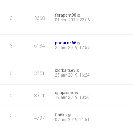
ferapont88
0
3668
01 сен 2019, 23:06
podarok66
3
6134
25 авг 2019, 17:57
izorkaltsev
0
3751
25 авг 2019, 16:24
qpujaismc
0
3711
12 авг 2019, 10:20
Ca6ko
1
4797
07 авг 2019, 21:51