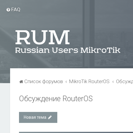
FAQ
Список форумов
MikroTik RouterOS
Обсужд
Обсуждение RouterOS
Новая тема