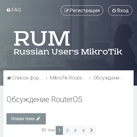
FAQ
Регистрация
Вход
Список форумов
MikroTik RouterOS
Обсуждение RouterOS
Обсуждение RouterOS
Новая тема
85 тем
1
2
3
4
След.