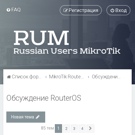
FAQ
Регистрация
Вход
Список форумов
MikroTik RouterOS
Обсуждение RouterOS
Обсуждение RouterOS
Новая тема
85 тем
1
2
3
4
След.