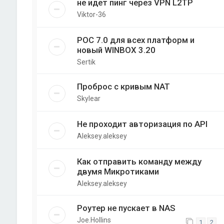
не идет пинг через VPN L2TP
Viktor-36
РОС 7.0 для всех платформ и
новый WINBOX 3.20
Sertik
Проброс с кривым NAT
Skylear
Не проходит авторизация по API
Aleksey.aleksey
Как отправить команду между
двумя Микротиками
Aleksey.aleksey
Роутер не пускает в NAS
Joe.Hollins
1
2