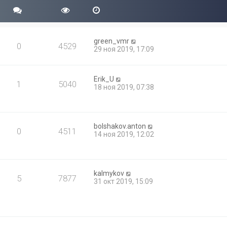
green_vmr
0
4529
29 ноя 2019, 17:09
Erik_U
1
5040
18 ноя 2019, 07:38
bolshakov.anton
0
4511
14 ноя 2019, 12:02
kalmykov
5
7877
31 окт 2019, 15:09