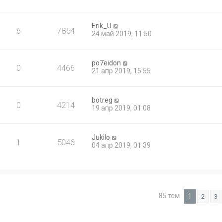
Erik_U
6
7854
24 май 2019, 11:50
po7eidon
0
4466
21 апр 2019, 15:55
botreg
0
4214
19 апр 2019, 01:08
Jukilo
1
5046
04 апр 2019, 01:39
85 тем
1
2
3