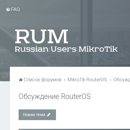
FAQ
Список форумов
MikroTik RouterOS
Обсужд
Обсуждение RouterOS
Новая тема