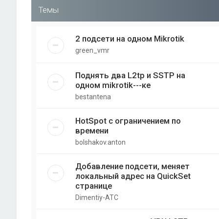
Темы
2 подсети на одном Mikrotik
green_vmr
Поднять два L2tp и SSTP на
одном mikrotik---ке
bestantena
HotSpot с ограничением по
времени
bolshakov.anton
Добавление подсети, меняет
локальный адрес на QuickSet
странице
Dimentiy-ATC