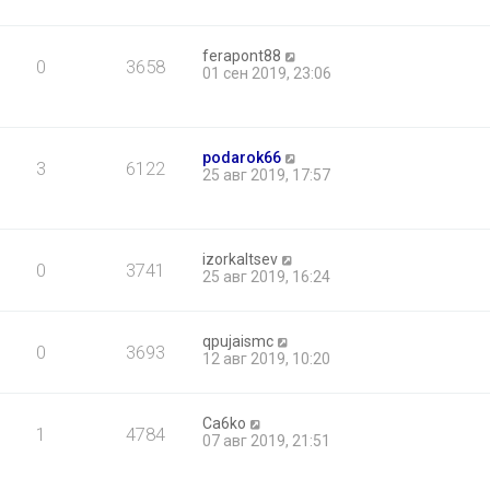
ferapont88
0
3658
01 сен 2019, 23:06
podarok66
3
6122
25 авг 2019, 17:57
izorkaltsev
0
3741
25 авг 2019, 16:24
qpujaismc
0
3693
12 авг 2019, 10:20
Ca6ko
1
4784
07 авг 2019, 21:51