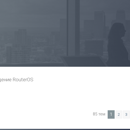
ение RouterOS
85 тем
1
2
3