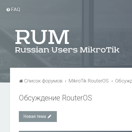
FAQ
Список форумов
MikroTik RouterOS
Обсужд
Обсуждение RouterOS
Новая тема