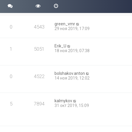
green_vmr
0
4543
29 ноя 2019, 17:09
Erik_U
1
5051
18 ноя 2019, 07:38
bolshakov.anton
0
4522
14 ноя 2019, 12:02
kalmykov
5
7894
31 окт 2019, 15:09