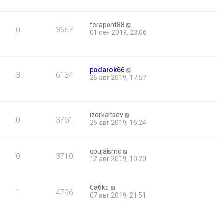
ferapont88
0
3667
01 сен 2019, 23:06
podarok66
3
6134
25 авг 2019, 17:57
izorkaltsev
0
3751
25 авг 2019, 16:24
qpujaismc
0
3710
12 авг 2019, 10:20
Ca6ko
1
4796
07 авг 2019, 21:51