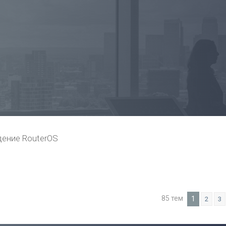
ение RouterOS
85 тем
1
2
3