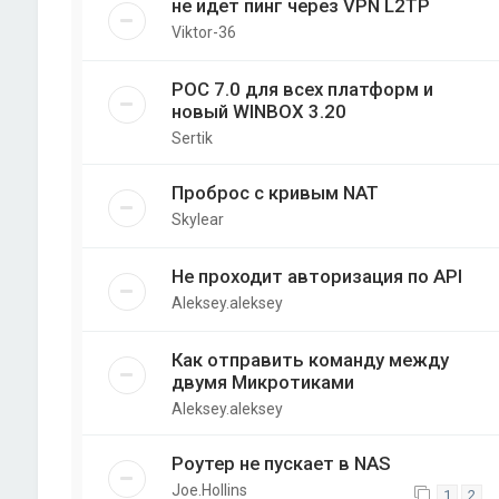
не идет пинг через VPN L2TP
Viktor-36
РОС 7.0 для всех платформ и
новый WINBOX 3.20
Sertik
Проброс с кривым NAT
Skylear
Не проходит авторизация по API
Aleksey.aleksey
Как отправить команду между
двумя Микротиками
Aleksey.aleksey
Роутер не пускает в NAS
Joe.Hollins
1
2