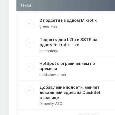
Темы
2 подсети на одном Mikrotik
green_vmr
Поднять два L2tp и SSTP на
одном mikrotik---ке
bestantena
HotSpot с ограничением по
времени
bolshakov.anton
Добавление подсети, меняет
локальный адрес на QuickSet
странице
Dimentiy-ATC