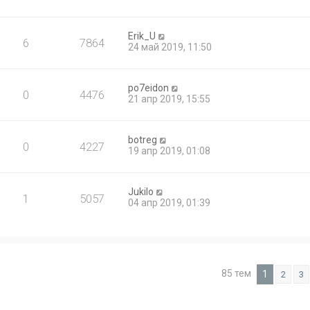
Erik_U
6
7864
24 май 2019, 11:50
po7eidon
0
4476
21 апр 2019, 15:55
botreg
0
4227
19 апр 2019, 01:08
Jukilo
1
5057
04 апр 2019, 01:39
85 тем
1
2
3