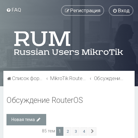
FAQ
Регистрация
Вход
Список форумов
MikroTik RouterOS
Обсуждение RouterOS
Обсуждение RouterOS
Новая тема
85 тем
1
2
3
4
След.