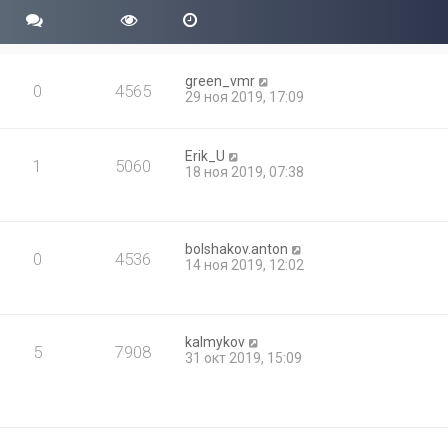
green_vmr
0
4565
29 ноя 2019, 17:09
Erik_U
1
5060
18 ноя 2019, 07:38
bolshakov.anton
0
4536
14 ноя 2019, 12:02
kalmykov
5
7908
31 окт 2019, 15:09