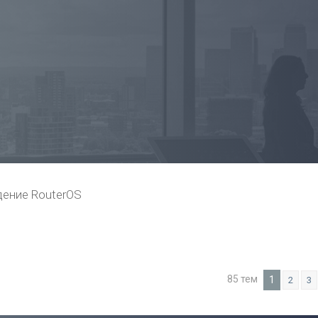
ение RouterOS
85 тем
1
2
3