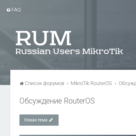
FAQ
Список форумов
MikroTik RouterOS
Обсужд
Обсуждение RouterOS
Новая тема