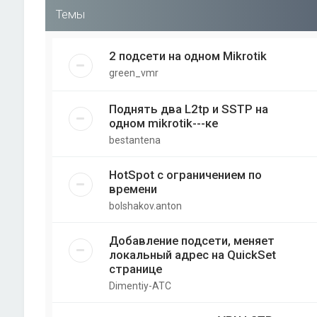
Темы
2 подсети на одном Mikrotik
green_vmr
Поднять два L2tp и SSTP на
одном mikrotik---ке
bestantena
HotSpot с ограничением по
времени
bolshakov.anton
Добавление подсети, меняет
локальный адрес на QuickSet
странице
Dimentiy-ATC