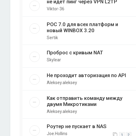
не идет пинг через VPN L2TP
Viktor-36
РОС 7.0 для всех платформ и
новый WINBOX 3.20
Sertik
Проброс с кривым NAT
Skylear
Не проходит авторизация по API
Aleksey.aleksey
Как отправить команду между
двумя Микротиками
Aleksey.aleksey
Роутер не пускает в NAS
Joe.Hollins
1
2