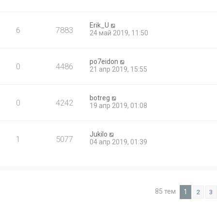
Erik_U
6
7883
24 май 2019, 11:50
po7eidon
0
4486
21 апр 2019, 15:55
botreg
0
4242
19 апр 2019, 01:08
Jukilo
1
5077
04 апр 2019, 01:39
85 тем
1
2
3