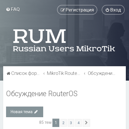
FAQ
Регистрация
Вход
Список форумов
MikroTik RouterOS
Обсуждение RouterOS
Обсуждение RouterOS
Новая тема
85 тем
1
2
3
4
След.