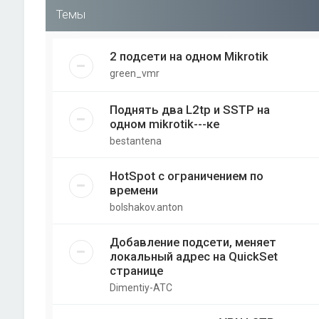
Темы
2 подсети на одном Mikrotik
green_vmr
Поднять два L2tp и SSTP на
одном mikrotik---ке
bestantena
HotSpot с ограничением по
времени
bolshakov.anton
Добавление подсети, меняет
локальный адрес на QuickSet
странице
Dimentiy-ATC