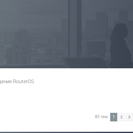
ение RouterOS
85 тем
1
2
3