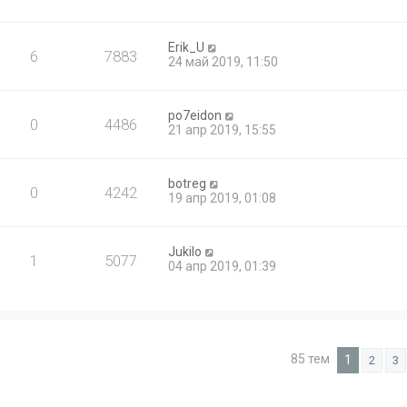
Erik_U
6
7883
24 май 2019, 11:50
po7eidon
0
4486
21 апр 2019, 15:55
botreg
0
4242
19 апр 2019, 01:08
Jukilo
1
5077
04 апр 2019, 01:39
85 тем
1
2
3