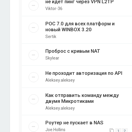
не идет пинг через VPN L2TP
Viktor-36
РОС 7.0 для всех платформ и
новый WINBOX 3.20
Sertik
Проброс с кривым NAT
Skylear
Не проходит авторизация по API
Aleksey.aleksey
Как отправить команду между
двумя Микротиками
Aleksey.aleksey
Роутер не пускает в NAS
Joe.Hollins
1
2