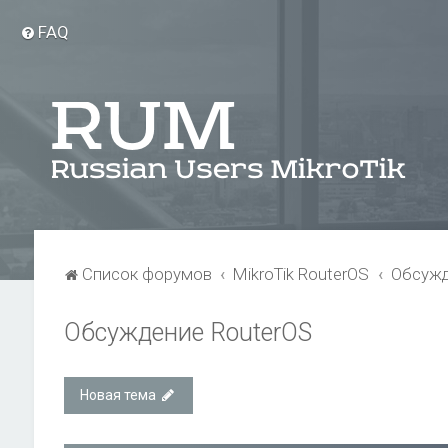
FAQ
Список форумов
MikroTik RouterOS
Обсужд
Обсуждение RouterOS
Новая тема