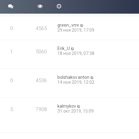
green_vmr
0
4565
29 ноя 2019, 17:09
Erik_U
1
5060
18 ноя 2019, 07:38
bolshakov.anton
0
4536
14 ноя 2019, 12:02
kalmykov
5
7908
31 окт 2019, 15:09