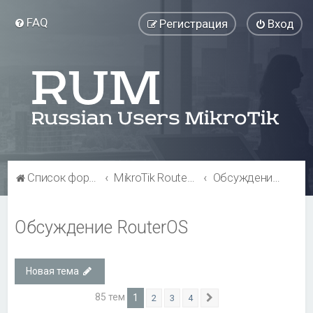
FAQ
Регистрация
Вход
Список форумов
MikroTik RouterOS
Обсуждение RouterOS
Обсуждение RouterOS
Новая тема
85 тем
1
2
3
4
След.