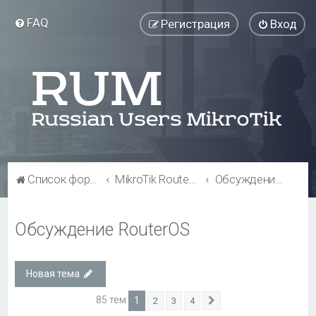
FAQ
Регистрация
Вход
Список форумов
MikroTik RouterOS
Обсуждение RouterOS
Обсуждение RouterOS
Новая тема
85 тем
1
2
3
4
След.