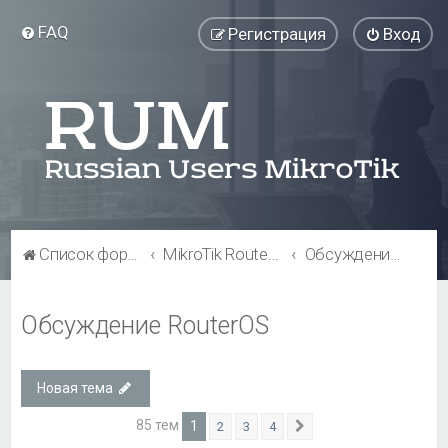
FAQ
Регистрация
Вход
Список форумов
MikroTik RouterOS
Обсуждение RouterOS
Обсуждение RouterOS
Новая тема
85 тем
1
2
3
4
След.