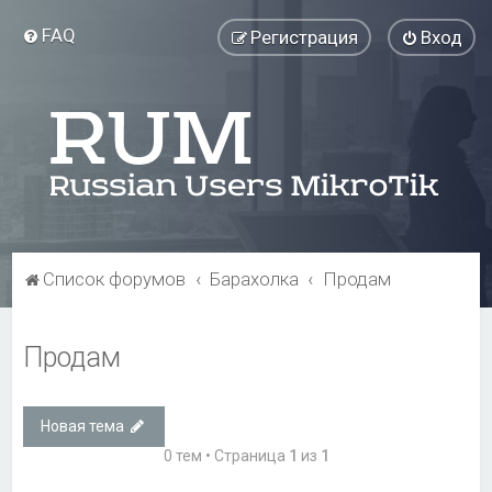
FAQ
Регистрация
Вход
Список форумов
Барахолка
Продам
Продам
Новая тема
0 тем • Страница
1
из
1