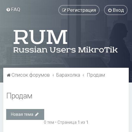
FAQ
Регистрация
Вход
Список форумов
Барахолка
Продам
Продам
Новая тема
0 тем • Страница
1
из
1