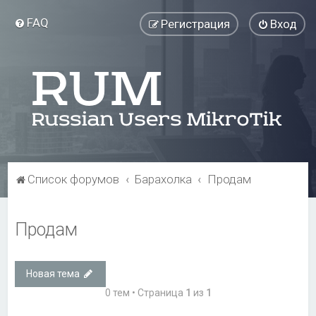
FAQ
Регистрация
Вход
Список форумов
Барахолка
Продам
Продам
Новая тема
0 тем • Страница
1
из
1