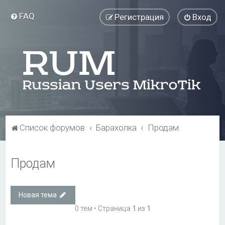
FAQ
Регистрация
Вход
Список форумов
Барахолка
Продам
Продам
Новая тема
0 тем • Страница
1
из
1