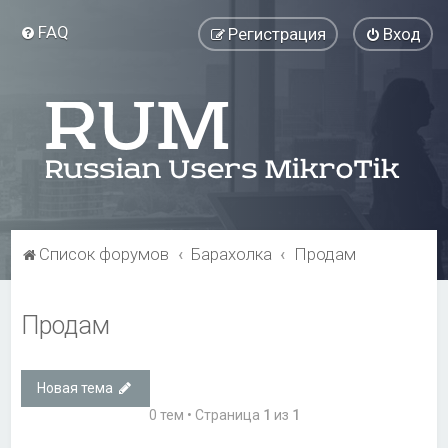
FAQ
Регистрация
Вход
Список форумов
Барахолка
Продам
Продам
Новая тема
0 тем • Страница
1
из
1