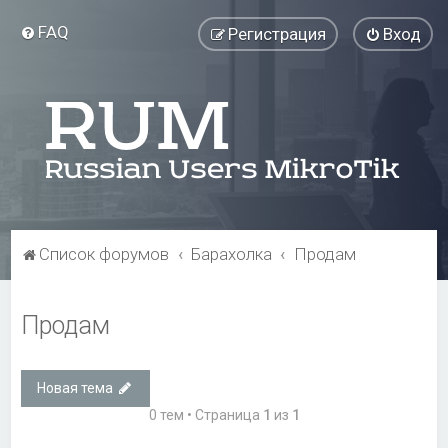
FAQ
Регистрация
Вход
Список форумов
Барахолка
Продам
Продам
Новая тема
0 тем • Страница
1
из
1