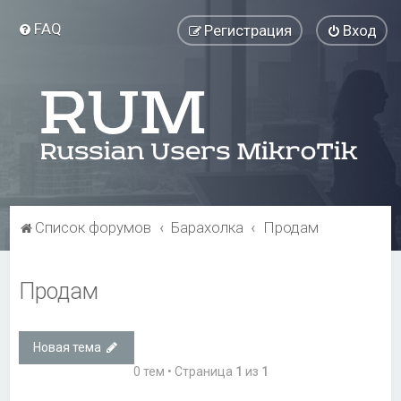
FAQ
Регистрация
Вход
Список форумов
Барахолка
Продам
Продам
Новая тема
0 тем • Страница
1
из
1