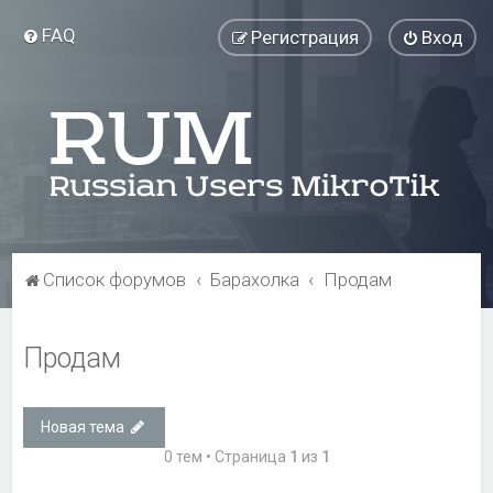
FAQ
Регистрация
Вход
Список форумов
Барахолка
Продам
Продам
Новая тема
0 тем • Страница
1
из
1