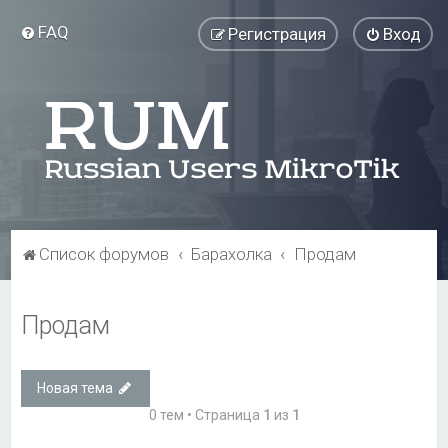
FAQ
Регистрация
Вход
Список форумов
Барахолка
Продам
Продам
Новая тема
0 тем • Страница
1
из
1